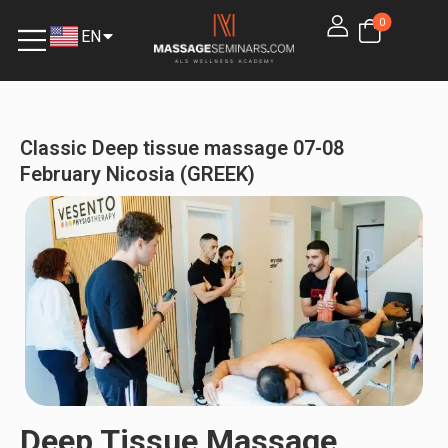
0
EN
EL
Classic Deep tissue massage 07-08
February Nicosia (GREEK)
Deep Tissue Massage