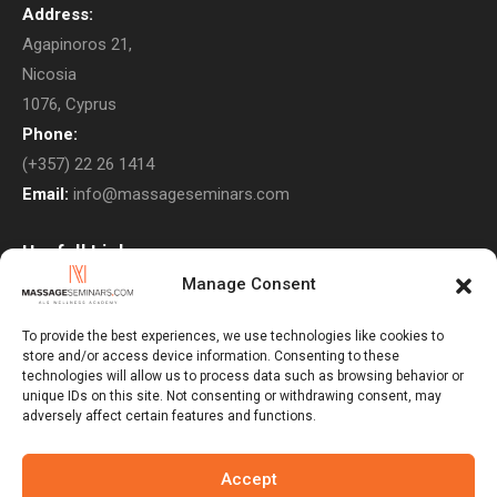
Address:
Agapinoros 21,
Nicosia
1076, Cyprus
Phone:
(+357) 22 26 1414
Email:
info@massageseminars.com
Usefull Links
Manage Consent
About Us
Contact Us
To provide the best experiences, we use technologies like cookies to
store and/or access device information. Consenting to these
Courses
technologies will allow us to process data such as browsing behavior or
unique IDs on this site. Not consenting or withdrawing consent, may
Return Policy
adversely affect certain features and functions.
Privacy Policy
Terms & Conditions
Accept