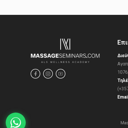
Eπι
Διεύ
Αγαπ
1076
Τηλ
(+35
Email
Mas