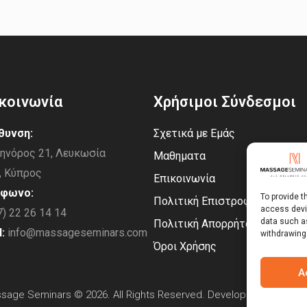
κοινωνία
Χρήσιμοι Σύνδεσμοι
θυνση:
Σχετικά με Εμάς
ηνόρoς 21, Λευκωσία
Μαθηματα
, Κύπρος
Επικοινωνία
έφωνο:
To provide t
Πολιτική Επιστροφών
access devic
7) 22 26 14 14
data such as
Πολιτική Απορρήτου
:
info@massageseminars.com
withdrawing
Όροι Χρήσης
A
sage Seminars © 2026. All Rights Reserved. Developed By
Veblot