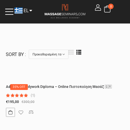
0
EL
EN
SORT BY :
Advanced Bodywork Diploma – Online Πιστοποίηση Μασάζ 🇬🇷
35% OFF
(1)
€
195,00
€
300,00
Compare